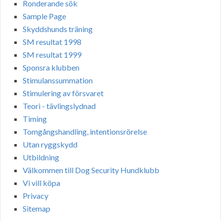
Ronderande sök
Sample Page
Skyddshunds träning
SM resultat 1998
SM resultat 1999
Sponsra klubben
Stimulanssummation
Stimulering av försvaret
Teori - tävlingslydnad
Timing
Tomgångshandling, intentionsrörelse
Utan ryggskydd
Utbildning
Välkommen till Dog Security Hundklubb
Vi vill köpa
Privacy
Sitemap