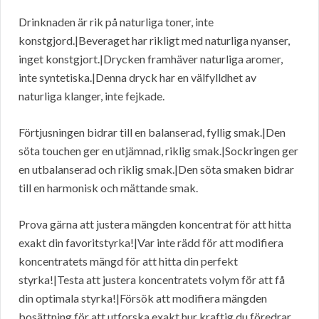
Drinknaden är rik på naturliga toner, inte
konstgjord.|Beveraget har rikligt med naturliga nyanser,
inget konstgjort.|Drycken framhäver naturliga aromer,
inte syntetiska.|Denna dryck har en välfylldhet av
naturliga klanger, inte fejkade.
Förtjusningen bidrar till en balanserad, fyllig smak.|Den
söta touchen ger en utjämnad, riklig smak.|Sockringen ger
en utbalanserad och riklig smak.|Den söta smaken bidrar
till en harmonisk och mättande smak.
Prova gärna att justera mängden koncentrat för att hitta
exakt din favoritstyrka!|Var inte rädd för att modifiera
koncentratets mängd för att hitta din perfekt
styrka!|Testa att justera koncentratets volym för att få
din optimala styrka!|Försök att modifiera mängden
bosättning för att utforska exakt hur kraftig du föredrar