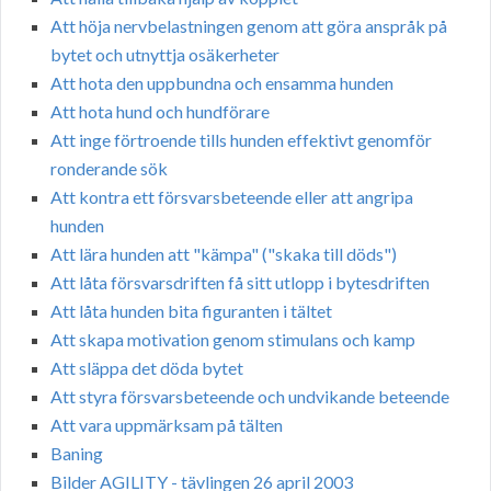
Att höja nervbelastningen genom att göra anspråk på
bytet och utnyttja osäkerheter
Att hota den uppbundna och ensamma hunden
Att hota hund och hundförare
Att inge förtroende tills hunden effektivt genomför
ronderande sök
Att kontra ett försvarsbeteende eller att angripa
hunden
Att lära hunden att "kämpa" ("skaka till döds")
Att låta försvarsdriften få sitt utlopp i bytesdriften
Att låta hunden bita figuranten i tältet
Att skapa motivation genom stimulans och kamp
Att släppa det döda bytet
Att styra försvarsbeteende och undvikande beteende
Att vara uppmärksam på tälten
Baning
Bilder AGILITY - tävlingen 26 april 2003