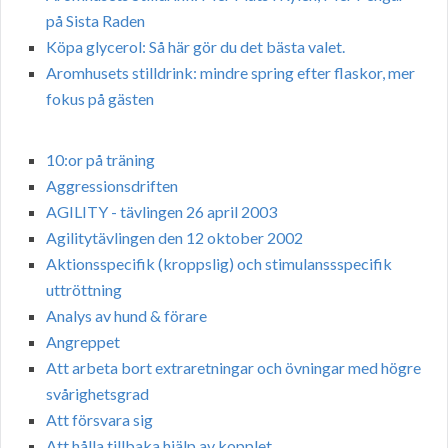
på Sista Raden
Köpa glycerol: Så här gör du det bästa valet.
Aromhusets stilldrink: mindre spring efter flaskor, mer
fokus på gästen
10:or på träning
Aggressionsdriften
AGILITY - tävlingen 26 april 2003
Agilitytävlingen den 12 oktober 2002
Aktionsspecifik (kroppslig) och stimulanssspecifik
uttröttning
Analys av hund & förare
Angreppet
Att arbeta bort extraretningar och övningar med högre
svårighetsgrad
Att försvara sig
Att hålla tillbaka hjälp av kopplet