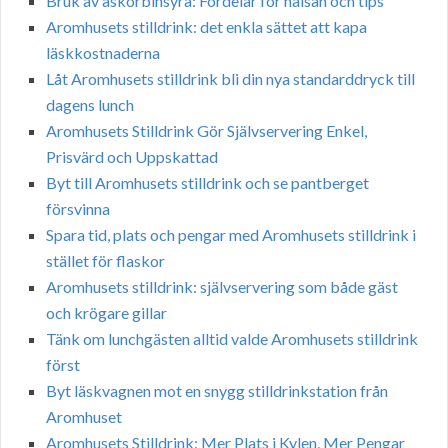
Bruk av askorbinsyra: Fördelar för hälsan och tips
Aromhusets stilldrink: det enkla sättet att kapa
läskkostnaderna
Låt Aromhusets stilldrink bli din nya standarddryck till
dagens lunch
Aromhusets Stilldrink Gör Självservering Enkel,
Prisvärd och Uppskattad
Byt till Aromhusets stilldrink och se pantberget
försvinna
Spara tid, plats och pengar med Aromhusets stilldrink i
stället för flaskor
Aromhusets stilldrink: självservering som både gäst
och krögare gillar
Tänk om lunchgästen alltid valde Aromhusets stilldrink
först
Byt läskvagnen mot en snygg stilldrinkstation från
Aromhuset
Aromhusets Stilldrink: Mer Plats i Kylen, Mer Pengar