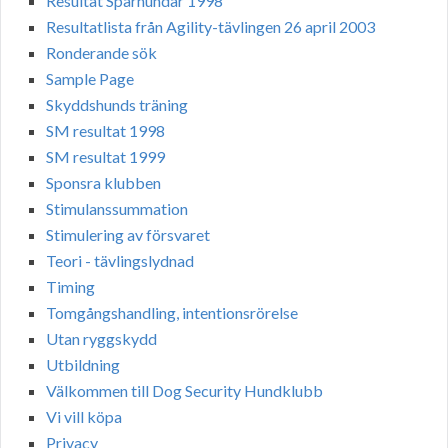
Resultat Spårhundar 1998
Resultatlista från Agility-tävlingen 26 april 2003
Ronderande sök
Sample Page
Skyddshunds träning
SM resultat 1998
SM resultat 1999
Sponsra klubben
Stimulanssummation
Stimulering av försvaret
Teori - tävlingslydnad
Timing
Tomgångshandling, intentionsrörelse
Utan ryggskydd
Utbildning
Välkommen till Dog Security Hundklubb
Vi vill köpa
Privacy