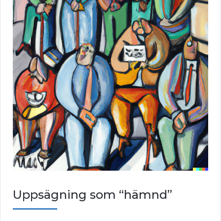
Uppsägning som “hämnd”