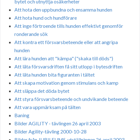
bytet och utnyttja osäkerheter
Att hota den uppbundna och ensamma hunden
Att hota hund och hundförare
Att inge förtroende tills hunden effektivt genomför
ronderande sök
Att kontra ett försvarsbeteende eller att angripa
hunden
Att lära hunden att "kämpa" ("skaka till döds")
Att låta försvarsdriften få sitt utlopp i bytesdriften
Att låta hunden bita figuranten i tältet
Att skapa motivation genom stimulans och kamp
Att släppa det döda bytet
Att styra försvarsbeteende och undvikande beteende
Att vara uppmärksam på tälten
Baning
Bilder AGILITY - tävlingen 26 april 2003
Bilder Agility-tävling 2000-10-28
Bilder från JUBILEUMS-utställningen 26 april 2003