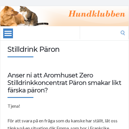
Search
for:
Stilldrink Päron
Anser ni att Aromhuset Zero
Stilldrinkkoncentrat Päron smakar likt
färska päron?
Tjena!
För att svara på en fråga som du kanske har ställt, låt oss
tänka på en situation där Emma, som bor i Frankrike,