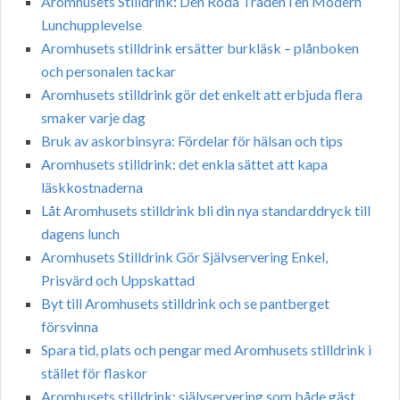
Aromhusets Stilldrink: Den Röda Tråden i en Modern
Lunchupplevelse
Aromhusets stilldrink ersätter burkläsk – plånboken
och personalen tackar
Aromhusets stilldrink gör det enkelt att erbjuda flera
smaker varje dag
Bruk av askorbinsyra: Fördelar för hälsan och tips
Aromhusets stilldrink: det enkla sättet att kapa
läskkostnaderna
Låt Aromhusets stilldrink bli din nya standarddryck till
dagens lunch
Aromhusets Stilldrink Gör Självservering Enkel,
Prisvärd och Uppskattad
Byt till Aromhusets stilldrink och se pantberget
försvinna
Spara tid, plats och pengar med Aromhusets stilldrink i
stället för flaskor
Aromhusets stilldrink: självservering som både gäst