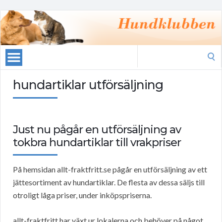
Search
for:
hundartiklar utförsäljning
Just nu pågår en utförsäljning av
tokbra hundartiklar till vrakpriser
På hemsidan allt-fraktfritt.se pågår en utförsäljning av ett
jättesortiment av hundartiklar. De flesta av dessa säljs till
otroligt låga priser, under inköpspriserna.
allt-fraktfritt har växt ur lokalerna och behöver på något