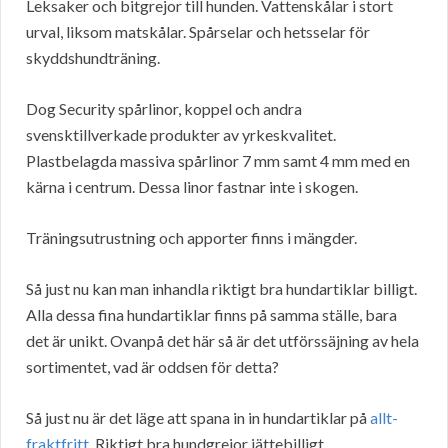
Leksaker och bitgrejor till hunden. Vattenskålar i stort
urval, liksom matskålar. Spårselar och hetsselar för
skyddshundträning.
Dog Security spårlinor, koppel och andra
svensktillverkade produkter av yrkeskvalitet.
Plastbelagda massiva spårlinor 7 mm samt 4 mm med en
kärna i centrum. Dessa linor fastnar inte i skogen.
Träningsutrustning och apporter finns i mängder.
Så just nu kan man inhandla riktigt bra hundartiklar billigt.
Alla dessa fina hundartiklar finns på samma ställe, bara
det är unikt. Ovanpå det här så är det utförssäjning av hela
sortimentet, vad är oddsen för detta?
Så just nu är det läge att spana in in hundartiklar på
allt-
fraktfritt
. Riktigt bra hundgrejor jättebilligt.