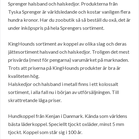
Sprenger halsband och halskedjor. Produkterna från
Tyska Sprenger är världsledande och kostar vanligen flera
hundra kronor. Har du zoobutik så så beställ du oxå, det är
under inköpspris på hela Sprengers sortiment.
KingHounds sortiment av koppel av olika slag och deras
jättesortiment halsvand och halskedjor. Troligen det mest
prisvärda (mest för pengarna) varumärket på marknaden.
Trots att priserna på KingHounds produkter är bra är
kvaliteten hög.
Halskedjor och halsband i metall finns i ett kolossalt
sortiment, i alla fall nu i början av utförsäljningen. Till
skrattretande låga priser.
Hundkoppel från Kenjan i Danmark. Kända som världens
bästa läderkoppel. Speciellt tjockt oxläder, minst 5 mm
tjockt. Koppel som står sig i 100 år.