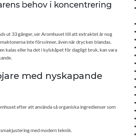
arens behov i koncentrering
ds ut 33 gånger, ser Aromhuset till att extraktet är nog
t smaktonerna inte försvinner, även när drycken blandas.
n kalas eller ha det i kylskåpet för dagligt bruk, kan vara
kande.
höjare med nyskapande
omhuset efter att använda så organiska ingredienser som
ll smakjustering med modern teknik.