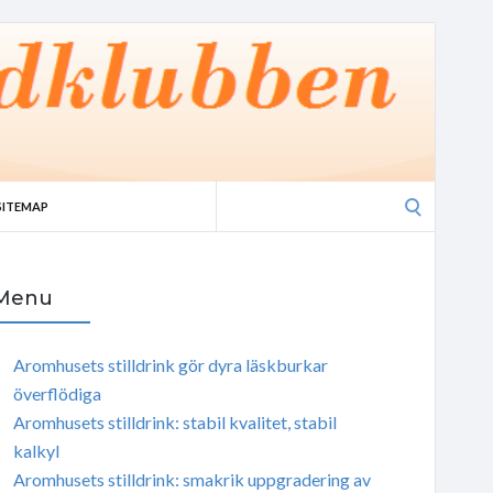
Search
SITEMAP
for:
Menu
Aromhusets stilldrink gör dyra läskburkar
överflödiga
Aromhusets stilldrink: stabil kvalitet, stabil
kalkyl
Aromhusets stilldrink: smakrik uppgradering av