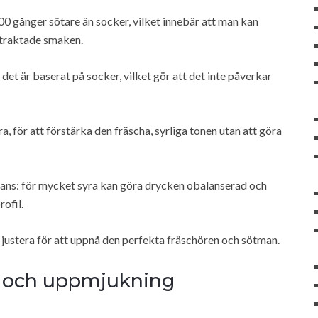
0 gånger sötare än socker, vilket innebär att man kan
rtraktade smaken.
t är baserat på socker, vilket gör att det inte påverkar
a, för att förstärka den fräscha, syrliga tonen utan att göra
lans: för mycket syra kan göra drycken obalanserad och
rofil.
justera för att uppnå den perfekta fräschören och sötman.
g och uppmjukning