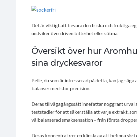
Det är viktigt att bevara den friska och fruktiga 
undviker överdriven bitterhet eller sötma.
Översikt över hur Aromh
sina dryckesvaror
Pelle, du som är intresserad på detta, kan jag säga 
balanser med stor precision.
Deras tillvägagångssätt innefattar noggrant urval
teststadier för att säkerställa att varje extrakt, s
välbalanserad smaksensation – från första droppen 
Deras koncentrat ger en känsla av att befinna sig i e