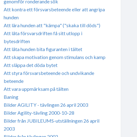
genomför ronderande sök
Att kontra ett försvarsbeteende eller att angripa
hunden
Att lära hunden att "kämpa" ("skaka till döds")
Att låta försvarsdriften få sitt utlopp i
bytesdriften
Att låta hunden bita figuranten i tältet
Att skapa motivation genom stimulans och kamp
Att släppa det döda bytet
Att styra försvarsbeteende och undvikande
beteende
Att vara uppmärksam på tälten
Baning
Bilder AGILITY - tävlingen 26 april 2003
Bilder Agility-tävling 2000-10-28
Bilder från JUBILEUMS-utställningen 26 april
2003
Bilder från tävlingen 2002