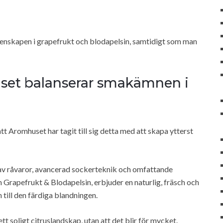
egenskapen i grapefrukt och blodapelsin, samtidigt som man
uset balanserar smakämnen i
att Aromhuset har tagit till sig detta med att skapa ytterst
 av råvaror, avancerad sockerteknik och omfattande
om Grapefrukt & Blodapelsin, erbjuder en naturlig, fräsch och
till den färdiga blandningen.
tt soligt citruslandskap, utan att det blir för mycket.