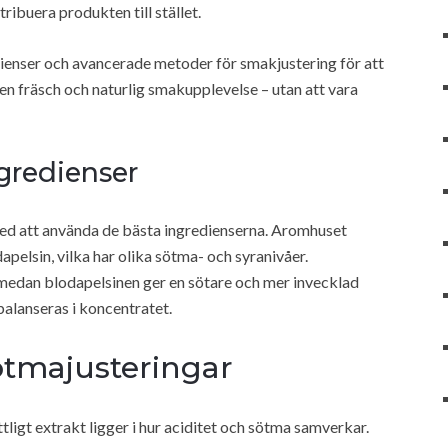
stribuera produkten till stället.
ienser och avancerade metoder för smakjustering för att
en fräsch och naturlig smakupplevelse – utan att vara
ngredienser
ed att använda de bästa ingredienserna. Aromhuset
pelsin, vilka har olika sötma- och syranivåer.
n medan blodapelsinen ger en sötare och mer invecklad
alanseras i koncentratet.
sötmajusteringar
ligt extrakt ligger i hur aciditet och sötma samverkar.