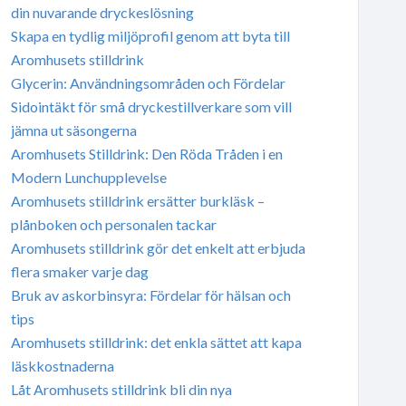
din nuvarande dryckeslösning
Skapa en tydlig miljöprofil genom att byta till
Aromhusets stilldrink
Glycerin: Användningsområden och Fördelar
Sidointäkt för små dryckestillverkare som vill
jämna ut säsongerna
Aromhusets Stilldrink: Den Röda Tråden i en
Modern Lunchupplevelse
Aromhusets stilldrink ersätter burkläsk –
plånboken och personalen tackar
Aromhusets stilldrink gör det enkelt att erbjuda
flera smaker varje dag
Bruk av askorbinsyra: Fördelar för hälsan och
tips
Aromhusets stilldrink: det enkla sättet att kapa
läskkostnaderna
Låt Aromhusets stilldrink bli din nya