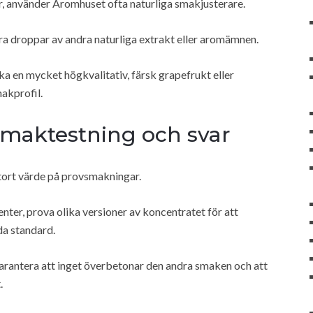
r, använder Aromhuset ofta naturliga smakjusterare.
gra droppar av andra naturliga extrakt eller aromämnen.
ka en mycket högkvalitativ, färsk grapefrukt eller
akprofil.
smaktestning och svar
stort värde på provsmakningar.
ter, prova olika versioner av koncentratet för att
da standard.
 garantera att inget överbetonar den andra smaken och att
.