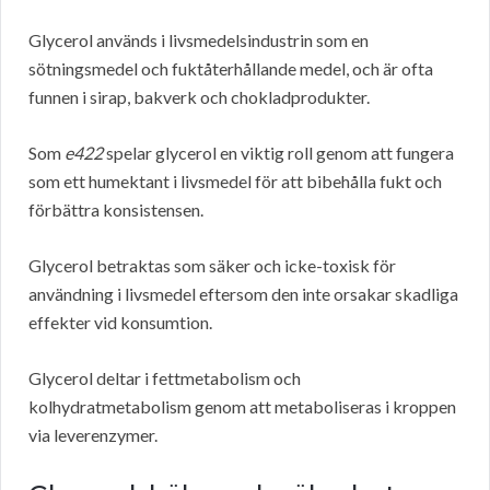
Glycerol används i livsmedelsindustrin som en
sötningsmedel och fuktåterhållande medel, och är ofta
funnen i sirap, bakverk och chokladprodukter.
Som
e422
spelar glycerol en viktig roll genom att fungera
som ett humektant i livsmedel för att bibehålla fukt och
förbättra konsistensen.
Glycerol betraktas som säker och icke-toxisk för
användning i livsmedel eftersom den inte orsakar skadliga
effekter vid konsumtion.
Glycerol deltar i fettmetabolism och
kolhydratmetabolism genom att metaboliseras i kroppen
via leverenzymer.