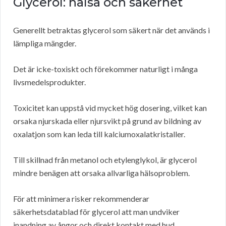
Glycerol: hälsa och säkerhet
Generellt betraktas glycerol som säkert när det används i
lämpliga mängder.
Det är icke-toxiskt och förekommer naturligt i många
livsmedelsprodukter.
Toxicitet kan uppstå vid mycket hög dosering, vilket kan
orsaka njurskada eller njursvikt på grund av bildning av
oxalatjon som kan leda till kalciumoxalatkristaller.
Till skillnad från metanol och etylenglykol, är glycerol
mindre benägen att orsaka allvarliga hälsoproblem.
För att minimera risker rekommenderar
säkerhetsdatablad för glycerol att man undviker
inandning av ångor och direkt kontakt med hud.