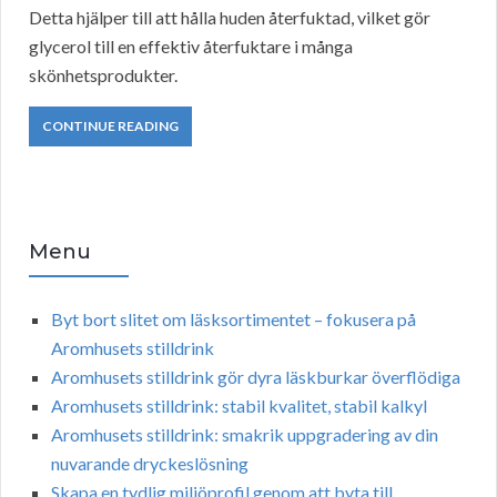
Detta hjälper till att hålla huden återfuktad, vilket gör
glycerol till en effektiv återfuktare i många
skönhetsprodukter.
CONTINUE READING
Menu
Byt bort slitet om läsksortimentet – fokusera på
Aromhusets stilldrink
Aromhusets stilldrink gör dyra läskburkar överflödiga
Aromhusets stilldrink: stabil kvalitet, stabil kalkyl
Aromhusets stilldrink: smakrik uppgradering av din
nuvarande dryckeslösning
Skapa en tydlig miljöprofil genom att byta till