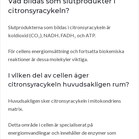
Vad bildas som slutprodukter i
citronsyracykeln?
Slutprodukterna som bildas i citronsyracykeln är
koldioxid (CO₂), NADH, FADH₂ och ATP.
För cellens energiomsättning och fortsatta biokemiska
reaktioner är dessa molekyler viktiga.
I vilken del av cellen äger
citronsyracykeln huvudsakligen rum?
Huvudsakligen sker citronsyracykeln i mitokondriens
matrix.
Detta område i cellen är specialiserat på
energiomvandlingar och innehåller de enzymer som