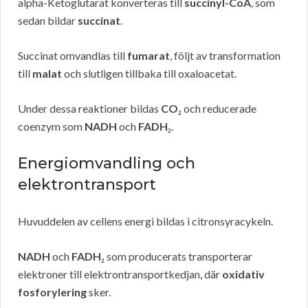
alpha-Ketoglutarat konverteras till
succinyl-CoA
, som
sedan bildar
succinat
.
Succinat omvandlas till
fumarat
, följt av transformation
till
malat
och slutligen tillbaka till oxaloacetat.
Under dessa reaktioner bildas
CO₂
och reducerade
coenzym som
NADH
och
FADH₂
.
Energiomvandling och
elektrontransport
Huvuddelen av cellens energi bildas i citronsyracykeln.
NADH
och
FADH₂
som producerats transporterar
elektroner till elektrontransportkedjan, där
oxidativ
fosforylering
sker.