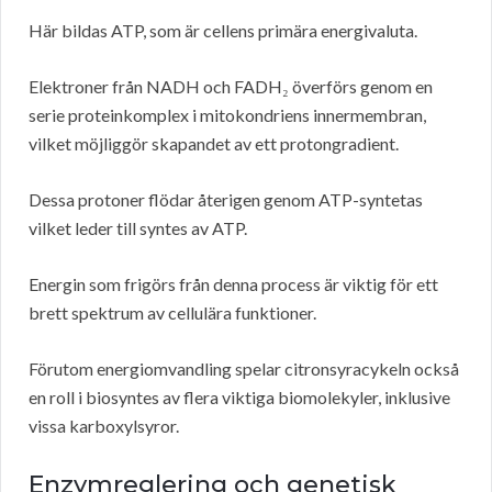
Här bildas ATP, som är cellens primära energivaluta.
Elektroner från NADH och FADH₂ överförs genom en
serie proteinkomplex i mitokondriens innermembran,
vilket möjliggör skapandet av ett protongradient.
Dessa protoner flödar återigen genom ATP-syntetas
vilket leder till syntes av ATP.
Energin som frigörs från denna process är viktig för ett
brett spektrum av cellulära funktioner.
Förutom energiomvandling spelar citronsyracykeln också
en roll i biosyntes av flera viktiga biomolekyler, inklusive
vissa karboxylsyror.
Enzymreglering och genetisk