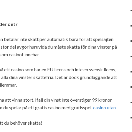
nder det?
an betalar inte skatt per automatik bara för att spelsajten
l stor del avgör huruvida du måste skatta för dina vinster på
 som casinot innehar.
på ett casino som har en EU licens och inte en svensk licens,
 alla dina vinster skattefria. Det är dock grundläggande att
edlemmar.
 att vinna stort. Ifall din vinst inte överstiger 99 kronor
 du spelar på ett gratis casino med gratisspel.
casino utan
att du behöver skatta!