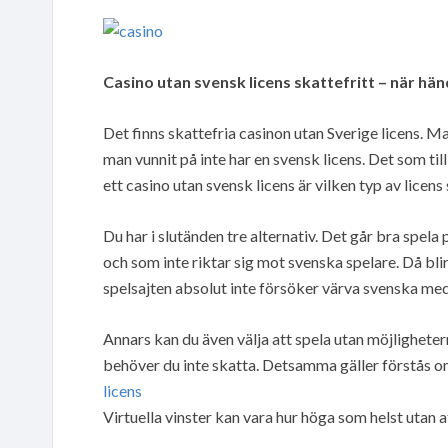
Casino utan svensk licens skattefritt – när hä
Det finns skattefria casinon utan Sverige licens. M
man vunnit på inte har en svensk licens. Det som til
ett casino utan svensk licens är vilken typ av licens
Du har i slutänden tre alternativ. Det går bra spela 
och som inte riktar sig mot svenska spelare. Då blir
spelsajten absolut inte försöker värva svenska m
Annars kan du även välja att spela utan möjligheterna
behöver du inte skatta. Detsamma gäller förstås om
licens
Virtuella vinster kan vara hur höga som helst utan 