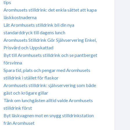
tips
Aromhusets stilldrink: det enkla sättet att kapa
läskkostnaderna
Låt Aromhusets stilldrink bli din nya
standarddryck till dagens lunch
Aromhusets Stilldrink Gör Självservering Enkel,
Prisvärd och Uppskattad
Byt till Aromhusets stilldrink och se pantberget
försvinna
Spara tid, plats och pengar med Aromhusets
stilldrink i stället för flaskor
Aromhusets stilldrink: självservering som både
gäst och krögare gillar
Tänk om lunchgästen alltid valde Aromhusets
stilldrink först
Byt läskvagnen mot en snygg stilldrinkstation
från Aromhuset