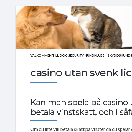
VÄLKOMMEN TILL DOG SECURITY HUNDKLUBB
SKYDDSHUNDS
casino utan svenk li
Kan man spela på casino u
betala vinstskatt, och i såf
Om du inte vill betala skatt på vinster då du spelar 