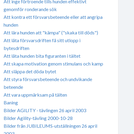
Att inge förtroende tills hunden effektivt
genomför ronderande sök
Att kontra ett försvarsbeteende eller att angripa
hunden
Att lära hunden att "kämpa" ("skaka till döds")
Att låta försvarsdriften få sitt utlopp i
bytesdriften
Att låta hunden bita figuranten i tältet
Att skapa motivation genom stimulans och kamp
Att släppa det döda bytet
Att styra försvarsbeteende och undvikande
beteende
Att vara uppmärksam på tälten
Baning
Bilder AGILITY - tävlingen 26 april 2003
Bilder Agility-tävling 2000-10-28
Bilder från JUBILEUMS-utställningen 26 april
2003