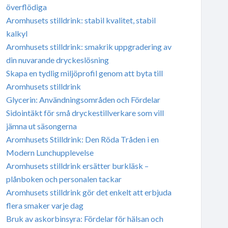
överflödiga
Aromhusets stilldrink: stabil kvalitet, stabil
kalkyl
Aromhusets stilldrink: smakrik uppgradering av
din nuvarande dryckeslösning
Skapa en tydlig miljöprofil genom att byta till
Aromhusets stilldrink
Glycerin: Användningsområden och Fördelar
Sidointäkt för små dryckestillverkare som vill
jämna ut säsongerna
Aromhusets Stilldrink: Den Röda Tråden i en
Modern Lunchupplevelse
Aromhusets stilldrink ersätter burkläsk –
plånboken och personalen tackar
Aromhusets stilldrink gör det enkelt att erbjuda
flera smaker varje dag
Bruk av askorbinsyra: Fördelar för hälsan och