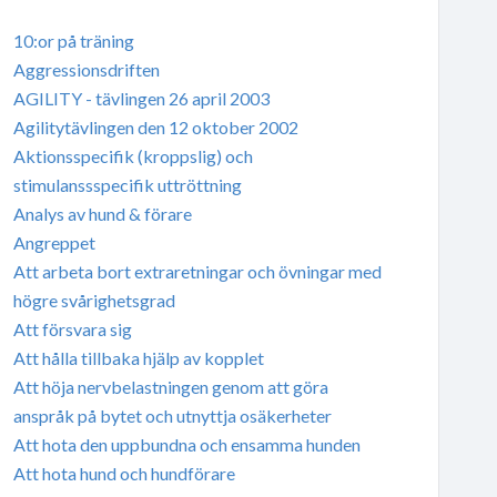
10:or på träning
Aggressionsdriften
AGILITY - tävlingen 26 april 2003
Agilitytävlingen den 12 oktober 2002
Aktionsspecifik (kroppslig) och
stimulanssspecifik uttröttning
Analys av hund & förare
Angreppet
Att arbeta bort extraretningar och övningar med
högre svårighetsgrad
Att försvara sig
Att hålla tillbaka hjälp av kopplet
Att höja nervbelastningen genom att göra
anspråk på bytet och utnyttja osäkerheter
Att hota den uppbundna och ensamma hunden
Att hota hund och hundförare