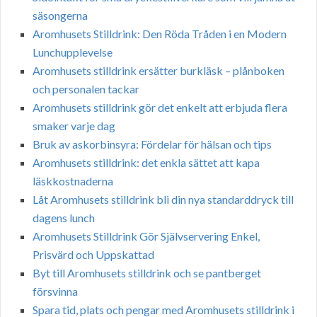
säsongerna
Aromhusets Stilldrink: Den Röda Tråden i en Modern
Lunchupplevelse
Aromhusets stilldrink ersätter burkläsk – plånboken
och personalen tackar
Aromhusets stilldrink gör det enkelt att erbjuda flera
smaker varje dag
Bruk av askorbinsyra: Fördelar för hälsan och tips
Aromhusets stilldrink: det enkla sättet att kapa
läskkostnaderna
Låt Aromhusets stilldrink bli din nya standarddryck till
dagens lunch
Aromhusets Stilldrink Gör Självservering Enkel,
Prisvärd och Uppskattad
Byt till Aromhusets stilldrink och se pantberget
försvinna
Spara tid, plats och pengar med Aromhusets stilldrink i