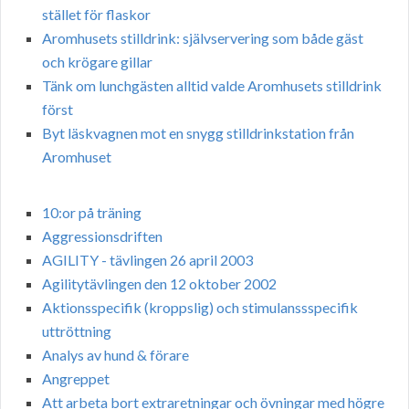
stället för flaskor
Aromhusets stilldrink: självservering som både gäst
och krögare gillar
Tänk om lunchgästen alltid valde Aromhusets stilldrink
först
Byt läskvagnen mot en snygg stilldrinkstation från
Aromhuset
10:or på träning
Aggressionsdriften
AGILITY - tävlingen 26 april 2003
Agilitytävlingen den 12 oktober 2002
Aktionsspecifik (kroppslig) och stimulanssspecifik
uttröttning
Analys av hund & förare
Angreppet
Att arbeta bort extraretningar och övningar med högre