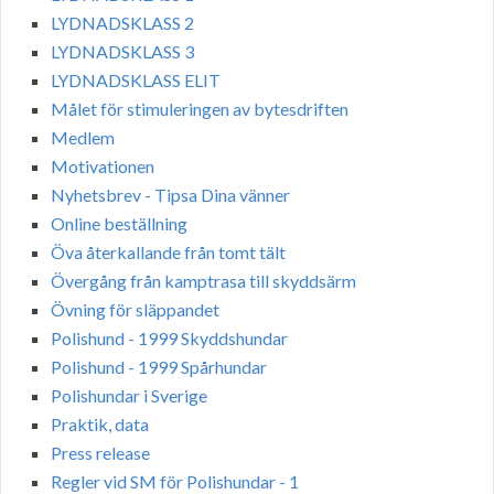
LYDNADSKLASS 2
LYDNADSKLASS 3
LYDNADSKLASS ELIT
Målet för stimuleringen av bytesdriften
Medlem
Motivationen
Nyhetsbrev - Tipsa Dina vänner
Online beställning
Öva återkallande från tomt tält
Övergång från kamptrasa till skyddsärm
Övning för släppandet
Polishund - 1999 Skyddshundar
Polishund - 1999 Spårhundar
Polishundar i Sverige
Praktik, data
Press release
Regler vid SM för Polishundar - 1