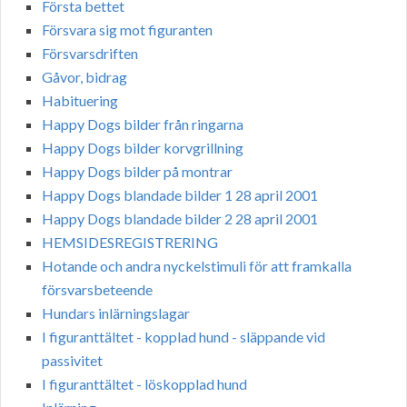
Första bettet
Försvara sig mot figuranten
Försvarsdriften
Gåvor, bidrag
Habituering
Happy Dogs bilder från ringarna
Happy Dogs bilder korvgrillning
Happy Dogs bilder på montrar
Happy Dogs blandade bilder 1 28 april 2001
Happy Dogs blandade bilder 2 28 april 2001
HEMSIDESREGISTRERING
Hotande och andra nyckelstimuli för att framkalla
försvarsbeteende
Hundars inlärningslagar
I figuranttältet - kopplad hund - släppande vid
passivitet
I figuranttältet - löskopplad hund