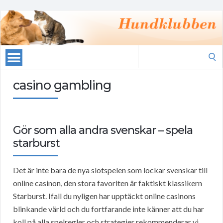
Search
for:
casino gambling
Gör som alla andra svenskar – spela
starburst
Det är inte bara de nya slotspelen som lockar svenskar till
online casinon, den stora favoriten är faktiskt klassikern
Starburst. Ifall du nyligen har upptäckt online casinons
blinkande värld och du fortfarande inte känner att du har
koll på alla spelregler och strategier rekommenderar vi