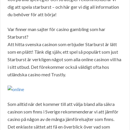
dig att spela starburst – och här ger vi dig all information
du behöver för att börja!
Var finner man sajter för casino gambling som har
Starburst?
Att hitta svenska casinon som erbjuder Starburst är lätt
som en plätt! Tänk dig själv, ett spel så populärt som just
Starburst är verkligen något som alla online casinon vill ha
i sitt utbud. Det förekommer också väldigt ofta hos
utländska casino med Trustly.
Som alltid när det kommer till att välja bland alla säkra
casinon som finns i Sverige rekommenderar vi att jämför
casino på någon av de många jämförelsajter som finns.
Det enklaste sättet att få en överblick över vad som