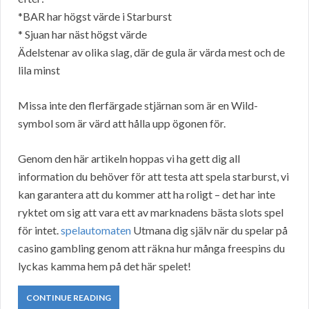
*BAR har högst värde i Starburst
* Sjuan har näst högst värde
Ädelstenar av olika slag, där de gula är värda mest och de
lila minst
Missa inte den flerfärgade stjärnan som är en Wild-
symbol som är värd att hålla upp ögonen för.
Genom den här artikeln hoppas vi ha gett dig all
information du behöver för att testa att spela starburst, vi
kan garantera att du kommer att ha roligt – det har inte
ryktet om sig att vara ett av marknadens bästa slots spel
för intet.
spelautomaten
Utmana dig själv när du spelar på
casino gambling genom att räkna hur många freespins du
lyckas kamma hem på det här spelet!
CONTINUE READING