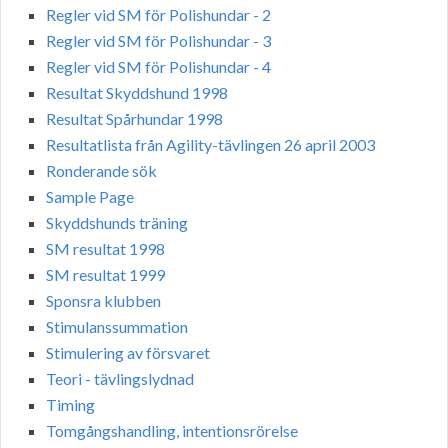
Regler vid SM för Polishundar - 2
Regler vid SM för Polishundar - 3
Regler vid SM för Polishundar - 4
Resultat Skyddshund 1998
Resultat Spårhundar 1998
Resultatlista från Agility-tävlingen 26 april 2003
Ronderande sök
Sample Page
Skyddshunds träning
SM resultat 1998
SM resultat 1999
Sponsra klubben
Stimulanssummation
Stimulering av försvaret
Teori - tävlingslydnad
Timing
Tomgångshandling, intentionsrörelse