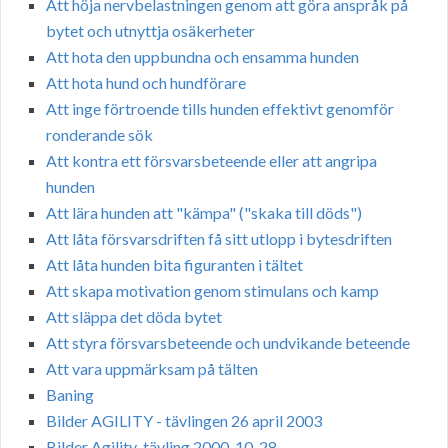
Att höja nervbelastningen genom att göra anspråk på
bytet och utnyttja osäkerheter
Att hota den uppbundna och ensamma hunden
Att hota hund och hundförare
Att inge förtroende tills hunden effektivt genomför
ronderande sök
Att kontra ett försvarsbeteende eller att angripa
hunden
Att lära hunden att "kämpa" ("skaka till döds")
Att låta försvarsdriften få sitt utlopp i bytesdriften
Att låta hunden bita figuranten i tältet
Att skapa motivation genom stimulans och kamp
Att släppa det döda bytet
Att styra försvarsbeteende och undvikande beteende
Att vara uppmärksam på tälten
Baning
Bilder AGILITY - tävlingen 26 april 2003
Bilder Agility-tävling 2000-10-28