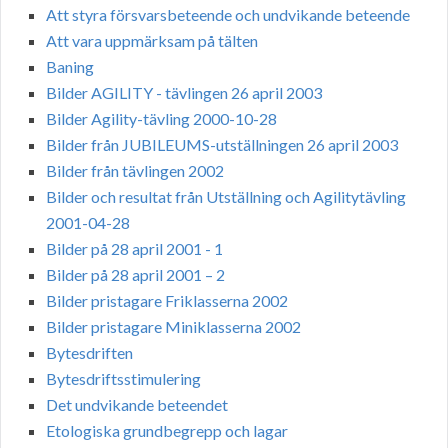
Att styra försvarsbeteende och undvikande beteende
Att vara uppmärksam på tälten
Baning
Bilder AGILITY - tävlingen 26 april 2003
Bilder Agility-tävling 2000-10-28
Bilder från JUBILEUMS-utställningen 26 april 2003
Bilder från tävlingen 2002
Bilder och resultat från Utställning och Agilitytävling
2001-04-28
Bilder på 28 april 2001 - 1
Bilder på 28 april 2001 – 2
Bilder pristagare Friklasserna 2002
Bilder pristagare Miniklasserna 2002
Bytesdriften
Bytesdriftsstimulering
Det undvikande beteendet
Etologiska grundbegrepp och lagar