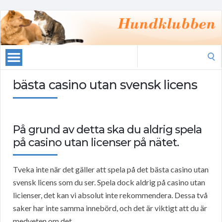
Search
for:
bästa casino utan svensk licens
På grund av detta ska du aldrig spela
på casino utan licenser på nätet.
Tveka inte när det gäller att spela på det bästa casino utan
svensk licens som du ser. Spela dock aldrig på casino utan
licienser, det kan vi absolut inte rekommendera. Dessa två
saker har inte samma innebörd, och det är viktigt att du är
medveten om det.