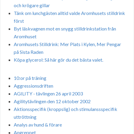
och krögare gillar
Tänk om lunchgästen alltid valde Aromhusets stilldrink
först
Byt läskvagnen mot en snygg stilldrinkstation från
Aromhuset
Aromhusets Stilldrink: Mer Plats i Kylen, Mer Pengar
på Sista Raden
Köpa glycerol: Så här gör du det bästa valet.
10:or på träning
Aggressionsdriften
AGILITY - tävlingen 26 april 2003
Agilitytävlingen den 12 oktober 2002
Aktionsspecifik (kroppslig) och stimulanssspecifik
uttröttning
Analys av hund & förare
Angreppet