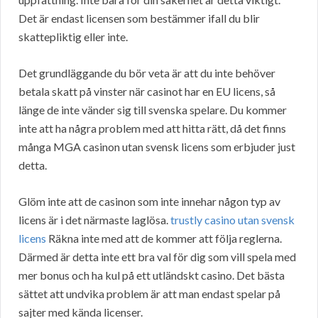
Det är endast licensen som bestämmer ifall du blir
skattepliktig eller inte.
Det grundläggande du bör veta är att du inte behöver
betala skatt på vinster när casinot har en EU licens, så
länge de inte vänder sig till svenska spelare. Du kommer
inte att ha några problem med att hitta rätt, då det finns
många MGA casinon utan svensk licens som erbjuder just
detta.
Glöm inte att de casinon som inte innehar någon typ av
licens är i det närmaste laglösa.
trustly casino utan svensk
licens
Räkna inte med att de kommer att följa reglerna.
Därmed är detta inte ett bra val för dig som vill spela med
mer bonus och ha kul på ett utländskt casino. Det bästa
sättet att undvika problem är att man endast spelar på
sajter med kända licenser.