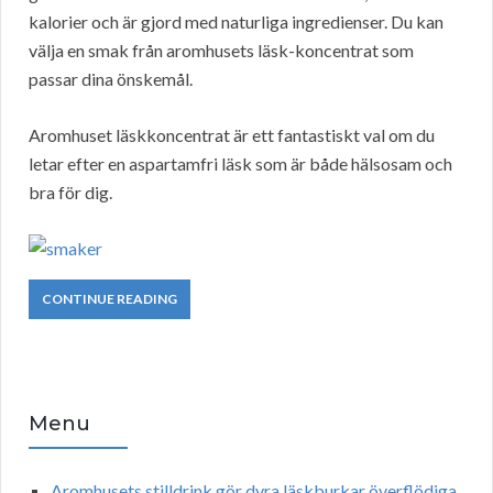
kalorier och är gjord med naturliga ingredienser. Du kan
välja en smak från aromhusets läsk-koncentrat som
passar dina önskemål.
Aromhuset läskkoncentrat är ett fantastiskt val om du
letar efter en aspartamfri läsk som är både hälsosam och
bra för dig.
CONTINUE READING
Menu
Aromhusets stilldrink gör dyra läskburkar överflödiga