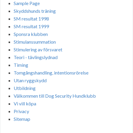
Sample Page
Skyddshunds träning
SM resultat 1998
SM resultat 1999
Sponsra klubben
Stimulanssummation
Stimulering av försvaret
Teori - tävlingslydnad
Timing
Tomgångshandling, intentionsrörelse
Utan ryggskydd
Utbildning
Välkommen till Dog Security Hundklubb
Vi vill köpa
Privacy
Sitemap