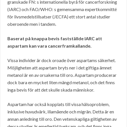
granskade FN: s internationella byrå för cancerforskning
(IARC) och FAO/WHO: s gemensamma expertkommitté
för livsmedelstillsatser (JECFA) ett stort antal studier
oberoende men i tandem.
Baserat på knappa bevis fastställde IARC att
aspartam kan vara cancerframkallande.
Vissa individer är dock oroade över aspartams säkerhet.
Möjligheten att aspartam bryts ner i det giftiga ämnet
metanol är en av orsakerna till oro. Aspartam producerar
dock bara en mycket liten mängd metanol, och det finns
inga bevis för att det skulle skada människor.
Aspartam har också kopplats till vissa hälsoproblem,
inklusive huvudvärk, illamående och migrän. Detta är en
annan anledning till oro. Den vetenskapliga giltigheten av
dessa studier är emellertid tveksam, och det finns inga