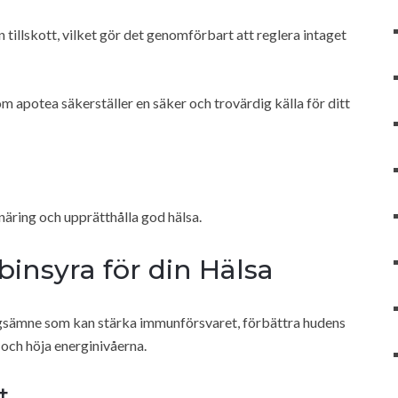
tillskott, vilket gör det genomförbart att reglera intaget
om apotea säkerställer en säker och trovärdig källa för ditt
 näring och upprätthålla god hälsa.
insyra för din Hälsa
ringsämne som kan stärka immunförsvaret, förbättra hudens
 och höja energinivåerna.
t