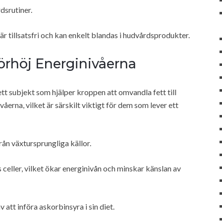
dsrutiner.
r tillsatsfri och kan enkelt blandas i hudvårdsprodukter.
örhöj Energinivåerna
ett subjekt som hjälper kroppen att omvandla fett till
åerna, vilket är särskilt viktigt för dem som lever ett
ån växtursprungliga källor.
ns celler, vilket ökar energinivån och minskar känslan av
att införa askorbinsyra i sin diet.