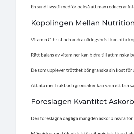
En sund livsstil medför också att man reducerar int
Kopplingen Mellan Nutritio
Vitamin C-brist och andra näringsbrist kan ofta kopp
Rätt balans av vitaminer kan bidra till att minska b
De som upplever trötthet bör granska sin kost för at
Att äta mer frukt och grönsaker kan vara ett bra sä
Föreslagen Kvantitet Askorbi
Den föreslagna dagliga mängden askorbinsyra för v
Människor med ökad risk för vitaminbrist kan behö