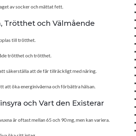
aget av socker och mättat fett.
n, Trötthet och Välmående
las till trötthet.
åde trötthet och trötthet.
t säkerställa att de får tillräckligt med näring.
tt att öka energinivåerna och förbättra hälsan.
nsyra och Vart den Existerar
uxna är oftast mellan 65 och 90 mg, men kan variera.
va öka sitt intag.