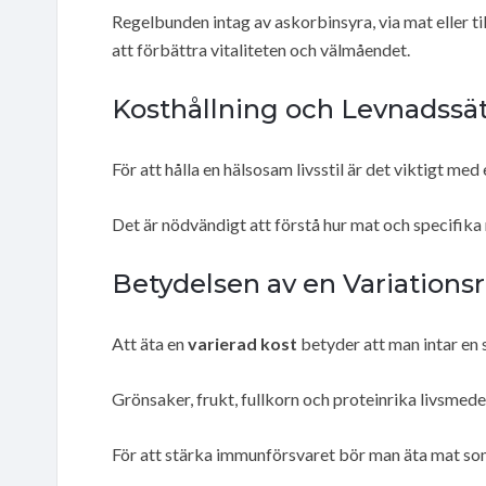
Regelbunden intag av askorbinsyra, via mat eller til
att förbättra vitaliteten och välmåendet.
Kosthållning och Levnadssä
För att hålla en hälsosam livsstil är det viktigt me
Det är nödvändigt att förstå hur mat och specifika
Betydelsen av en Variations
Att äta en
varierad kost
betyder att man intar en s
Grönsaker, frukt, fullkorn och proteinrika livsmedel 
För att stärka immunförsvaret bör man äta mat som ä