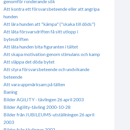
genomför ronderande sök
Att kontra ett försvarsbeteende eller att angripa
hunden
Att lära hunden att "kämpa" ("skaka till döds")
Att låta försvarsdriften få sitt utlopp i
bytesdriften
Att låta hunden bita figuranten i tältet
Att skapa motivation genom stimulans och kamp
Att släppa det döda bytet
Att styra försvarsbeteende och undvikande
beteende
Att vara uppmärksam på tälten
Baning
Bilder AGILITY - tävlingen 26 april 2003
Bilder Agility-tävling 2000-10-28
Bilder från JUBILEUMS-utställningen 26 april
2003
Bilder från tävlingen 2002