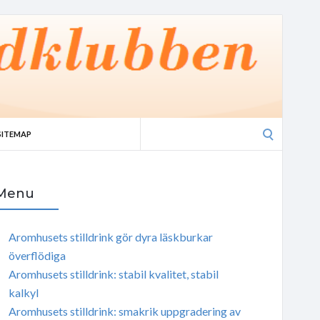
Search
SITEMAP
for:
Menu
Aromhusets stilldrink gör dyra läskburkar
överflödiga
Aromhusets stilldrink: stabil kvalitet, stabil
kalkyl
Aromhusets stilldrink: smakrik uppgradering av