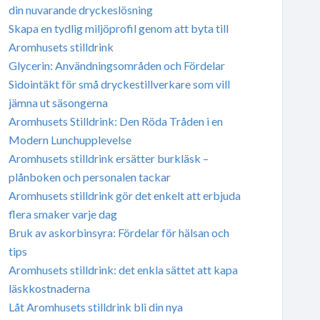
din nuvarande dryckeslösning
Skapa en tydlig miljöprofil genom att byta till
Aromhusets stilldrink
Glycerin: Användningsområden och Fördelar
Sidointäkt för små dryckestillverkare som vill
jämna ut säsongerna
Aromhusets Stilldrink: Den Röda Tråden i en
Modern Lunchupplevelse
Aromhusets stilldrink ersätter burkläsk –
plånboken och personalen tackar
Aromhusets stilldrink gör det enkelt att erbjuda
flera smaker varje dag
Bruk av askorbinsyra: Fördelar för hälsan och
tips
Aromhusets stilldrink: det enkla sättet att kapa
läskkostnaderna
Låt Aromhusets stilldrink bli din nya