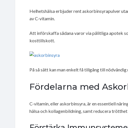
Helhetshälsa erbjuder rent askorbinsyrapulver utan 
av C-vitamin.
Att införskaffa sådana varor via pålitliga apotek s
kosttillskott.
På så sätt kan man enkelt få tillgång till nödvändig
Fördelarna med Askorb
C-vitamin, eller askorbinsyra, är en essentiell nä
hälsa och kollagenbildning, samt reducera trötthet
Förstärka Immunsysteme