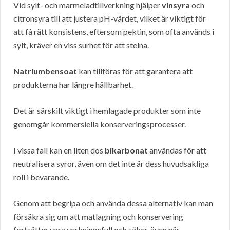
Vid sylt- och marmeladtillverkning hjälper
vinsyra
och
citronsyra till att justera pH-värdet, vilket är viktigt för
att få rätt konsistens, eftersom pektin, som ofta används i
sylt, kräver en viss surhet för att stelna.
Natriumbensoat
kan tillföras för att garantera att
produkterna har längre hållbarhet.
Det är särskilt viktigt i hemlagade produkter som inte
genomgår kommersiella konserveringsprocesser.
I vissa fall kan en liten dos
bikarbonat
användas för att
neutralisera syror, även om det inte är dess huvudsakliga
roll i bevarande.
Genom att begripa och använda dessa alternativ kan man
försäkra sig om att matlagning och konservering
fortsätter vara verkningsfull och säker, även när