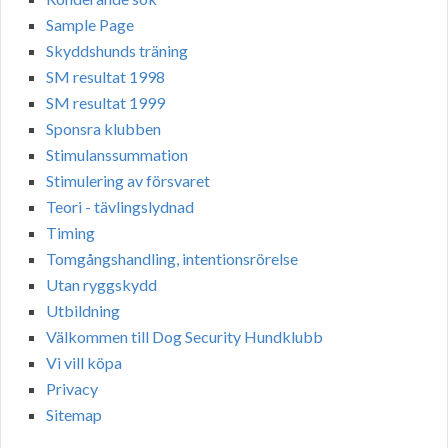
Sample Page
Skyddshunds träning
SM resultat 1998
SM resultat 1999
Sponsra klubben
Stimulanssummation
Stimulering av försvaret
Teori - tävlingslydnad
Timing
Tomgångshandling, intentionsrörelse
Utan ryggskydd
Utbildning
Välkommen till Dog Security Hundklubb
Vi vill köpa
Privacy
Sitemap