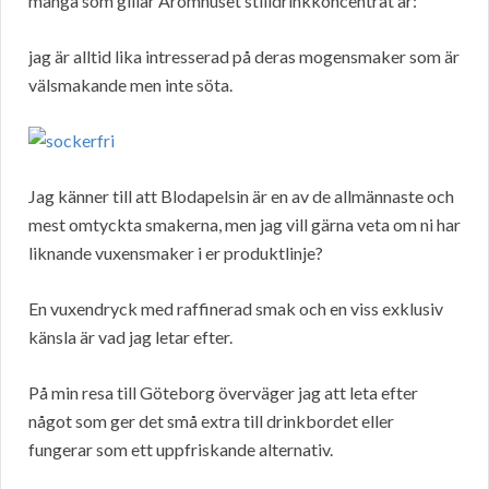
många som gillar Aromhuset stilldrinkkoncentrat är:
jag är alltid lika intresserad på deras mogensmaker som är
välsmakande men inte söta.
Jag känner till att Blodapelsin är en av de allmännaste och
mest omtyckta smakerna, men jag vill gärna veta om ni har
liknande vuxensmaker i er produktlinje?
En vuxendryck med raffinerad smak och en viss exklusiv
känsla är vad jag letar efter.
På min resa till Göteborg överväger jag att leta efter
något som ger det små extra till drinkbordet eller
fungerar som ett uppfriskande alternativ.