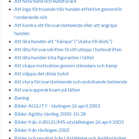
Att hota hund och hundförare
Att inge förtroende tills hunden effektivt genomför
ronderande sök
Att kontra ett försvarsbeteende eller att angripa
hunden
Att lära hunden att "kämpa" ("skaka till döds")
Att låta försvarsdriften få sitt utlopp i bytesdriften
Att låta hunden bita figuranten i tältet
Att skapa motivation genom stimulans och kamp
Att släppa det döda bytet
Att styra försvarsbeteende och undvikande beteende
Att vara uppmärksam på tälten
Baning
Bilder AGILITY - tävlingen 26 april 2003
Bilder Agility-tävling 2000-10-28
Bilder från JUBILEUMS-utställningen 26 april 2003
Bilder från tävlingen 2002
Bilder och resultat från Utställning och Agilitytävling