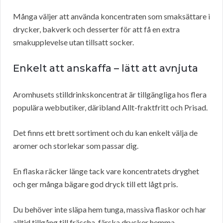
Många väljer att använda koncentraten som smaksättare i
drycker, bakverk och desserter för att få en extra
smakupplevelse utan tillsatt socker.
Enkelt att anskaffa – lätt att avnjuta
Aromhusets stilldrinkskoncentrat är tillgängliga hos flera
populära webbutiker, däribland Allt-fraktfritt och Prisad.
Det finns ett brett sortiment och du kan enkelt välja de
aromer och storlekar som passar dig.
En flaska räcker länge tack vare koncentratets dryghet
och ger många bägare god dryck till ett lågt pris.
Du behöver inte släpa hem tunga, massiva flaskor och har
alltid tillgång till fräscha, färska drycker hemma.