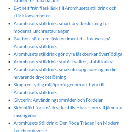
istället för fulla backar
Byt helt från flaskläsk till Aromhusets stilldrink och
stärk lönsamheten
Aromhusets stilldrink: smart dryckeslösning för
moderna lunchrestauranger
Byt bort slitet om läsksortimentet – fokusera på
Aromhusets stilldrink
Aromhusets stilldrink gör dyra läskburkar överflödiga
Aromhusets stilldrink: stabil kvalitet, stabil kalkyl
Aromhusets stilldrink: smakrik uppgradering av din
nuvarande dryckeslösning
Skapa en tydlig miljöprofil genom att byta till
Aromhusets stilldrink
Glycerin: Användningsområden och Fördelar
Sidointäkt för små dryckestillverkare som vill jämna ut
säsongerna
Aromhusets Stilldrink: Den Röda Tråden i en Modern
Lunchupplevelse