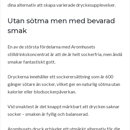
dina alternativ att skapa varierade dryckesupplevelser.
Utan sötma men med bevarad
smak
En av de största fördelarna med Aromhusets
stilldrinkskoncentrat är att de är helt sockerfria, men ändå
smakar fantastiskt gott.
Dryckerna innehåller ett sockerersättning som är 600
gånger sötare än socker, vilket ger en naturlig sötma utan
kalorier eller blodsockerpåverkan.
Vid smaktest är det knappt märkbart att drycken saknar
socker – smaken är fyllig och balanserad.
Aromhusets dryck erbjuder ett utmärkt alternativ för dig