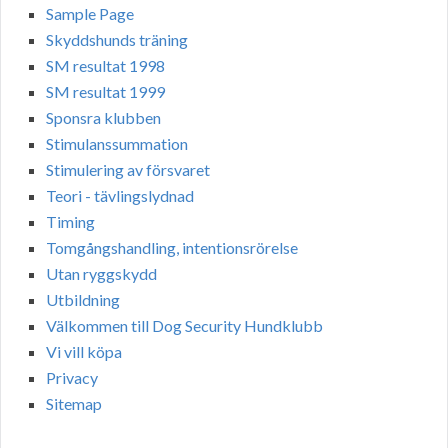
Sample Page
Skyddshunds träning
SM resultat 1998
SM resultat 1999
Sponsra klubben
Stimulanssummation
Stimulering av försvaret
Teori - tävlingslydnad
Timing
Tomgångshandling, intentionsrörelse
Utan ryggskydd
Utbildning
Välkommen till Dog Security Hundklubb
Vi vill köpa
Privacy
Sitemap